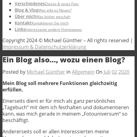
Verschiedenes
Dieses & jenes Foto
Blog & Vlog
Was gibt es Neues?
Über mich
Was bisher geschah
Kontakt
Kontaktieren Sie mich
Links
Interessante andere Homepages
Copyright 2024 © Michael Günther – All rights reserved |
Impressum & Datenschutzerklärung
Ein Blog also…, wozu einen Blog?
Posted by
Michael Günther
in
Allgemein
On
Juli
02
2020
Mein Blog soll mehrere Funktionen gleichzeitig
erfüllen.
Einerseits dient er für mich als ganz persönliches
„Tagebuch“ mit dem ich festhalten und dokumentieren
kann, was mich gerade in meinem „Fotouniversum“ so
beschäftigt.
Andererseits soll er allen Interessierten meine