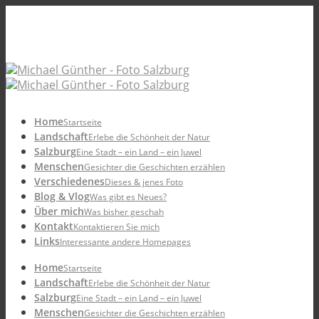
Home
Startseite
Landschaft
Erlebe die Schönheit der Natur
Salzburg
Eine Stadt – ein Land – ein Juwel
Menschen
Gesichter die Geschichten erzählen
Verschiedenes
Dieses & jenes Foto
Blog & Vlog
Was gibt es Neues?
Über mich
Was bisher geschah
Kontakt
Kontaktieren Sie mich
Links
Interessante andere Homepages
Home
Startseite
Landschaft
Erlebe die Schönheit der Natur
Salzburg
Eine Stadt – ein Land – ein Juwel
Menschen
Gesichter die Geschichten erzählen